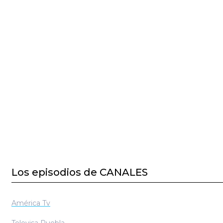
El canal ofrece una programación variada que abarca 
actualidad, política, economía, deportes, espectáculos y
Además de su señal televisiva, A24 mantiene una fuerte 
línea a través de su sitio web oficial y sus redes soci
comparte contenido actualizado y transmisiones en vivo.
Los episodios de CANALES
América Tv