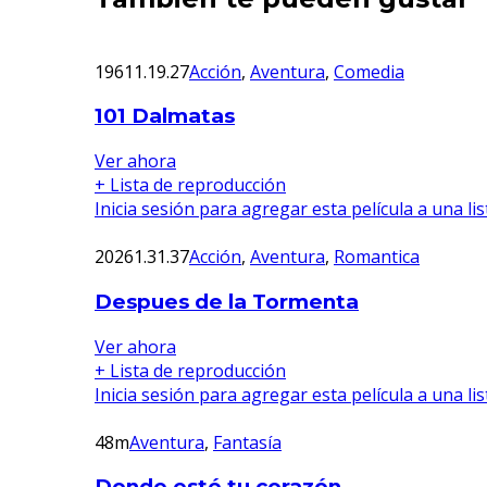
1961
1.19.27
Acción
,
Aventura
,
Comedia
101 Dalmatas
Ver ahora
+ Lista de reproducción
Inicia sesión para agregar esta película a una li
2026
1.31.37
Acción
,
Aventura
,
Romantica
Despues de la Tormenta
Ver ahora
+ Lista de reproducción
Inicia sesión para agregar esta película a una li
48m
Aventura
,
Fantasía
Donde esté tu corazón