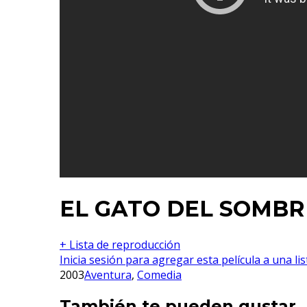
EL GATO DEL SOMB
+ Lista de reproducción
Inicia sesión para agregar esta película a una li
2003
Aventura
,
Comedia
También te pueden gustar