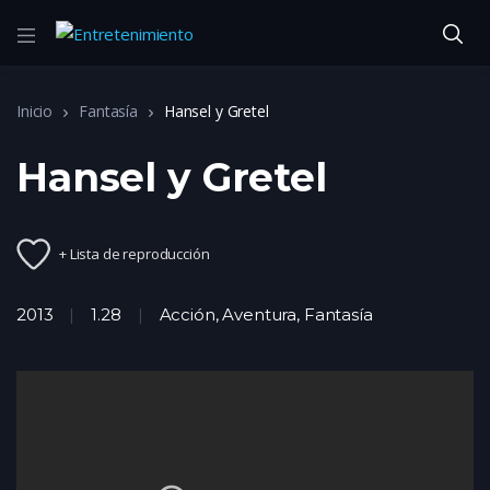
Inicio
Fantasía
Hansel y Gretel
Hansel y Gretel
+ Lista de reproducción
2013
1.28
Acción
,
Aventura
,
Fantasía