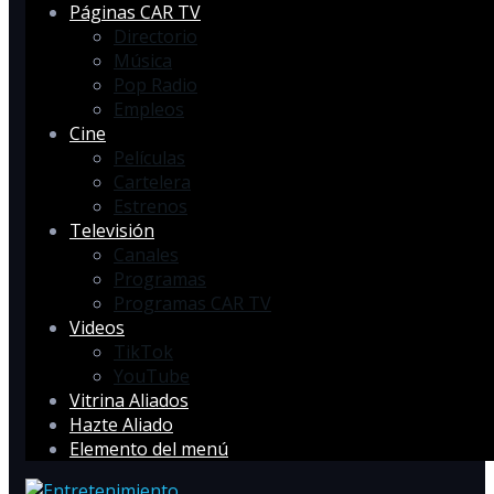
Páginas CAR TV
Directorio
Música
Pop Radio
Empleos
Cine
Películas
Cartelera
Estrenos
Televisión
Canales
Programas
Programas CAR TV
Videos
TikTok
YouTube
Vitrina Aliados
Hazte Aliado
Elemento del menú