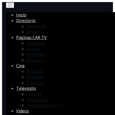
Inicio
Directorio
Regístrate
Acceder
Páginas CAR TV
Directorio
Música
Pop Radio
Empleos
Cine
Películas
Cartelera
Estrenos
Televisión
Canales
Programas
Programas CAR TV
Videos