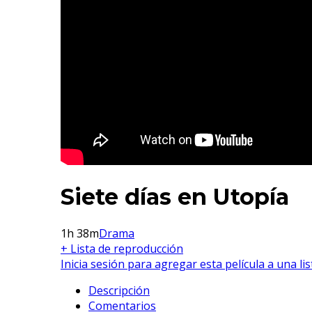
Siete días en Utopía
1h 38m
Drama
+ Lista de reproducción
Inicia sesión para agregar esta película a una li
Descripción
Comentarios