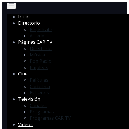
Inicio
Directorio
Regístrate
Acceder
Páginas CAR TV
Directorio
Música
Pop Radio
Empleos
Cine
Películas
Cartelera
Estrenos
Televisión
Canales
Programas
Programas CAR TV
Videos