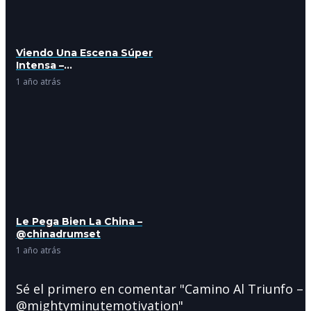
Viendo Una Escena Súper
Intensa –
@penelly.watches.telly
1 año atrás
Le Pega Bien La China –
@chinadrumset
1 año atrás
Sé el primero en comentar "Camino Al Triunfo –
@mightyminutemotivation"