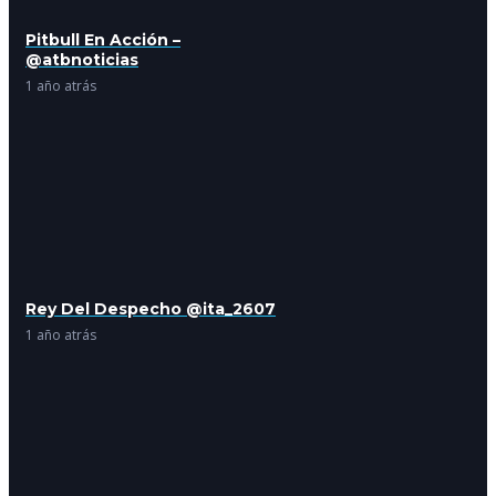
Pitbull En Acción –
@atbnoticias
1 año atrás
Rey Del Despecho @ita_2607
1 año atrás