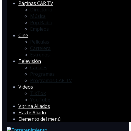
Páginas CAR TV
Directorio
Música
Pop Radio
Empleos
Cine
Películas
Cartelera
Estrenos
Televisión
Canales
Programas
Programas CAR TV
Videos
TikTok
YouTube
Vitrina Aliados
Hazte Aliado
Elemento del menú