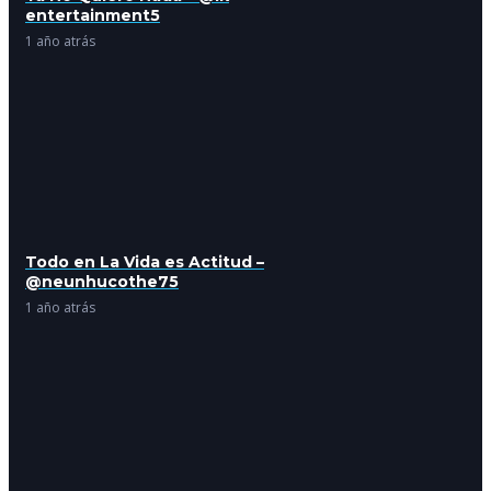
entertainment5
1 año atrás
Todo en La Vida es Actitud –
@neunhucothe75
1 año atrás