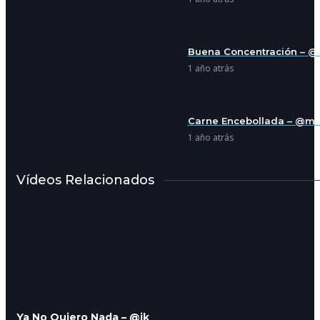
Buena Concentración – @h
1 año atrás
Carne Encebollada – @mal
1 año atrás
Vídeos Relacionados
Monstruos masivos -@no
1 año atrás
Una Noche Tranquila En T
– @ vanesarincon
1 año atrás
Ya No Quiero Nada – @ik