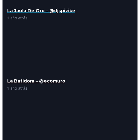
La Jaula De Oro – @djspizike
1 año atrás
La Batidora – @ecomuro
1 año atrás