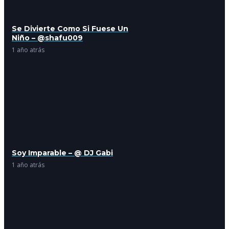
Se Divierte Como Si Fuese Un
Niño – @shafu009
1 año atrás
Soy Imparable – @ DJ Gabi
1 año atrás