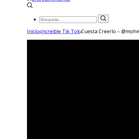
Búsqueda
Búsqueda
de:
Inicio
Increible Tik Tok
Cuesta Creerlo – @moh