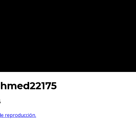
ohmed22175
5
 de reproducción.