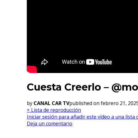
Cuesta Creerlo – @m
by
CANAL CAR TV
published on febrero 21, 202
+ Lista de reproducción
Iniciar sesión para añadir este vídeo a una lista
Deja un comentario