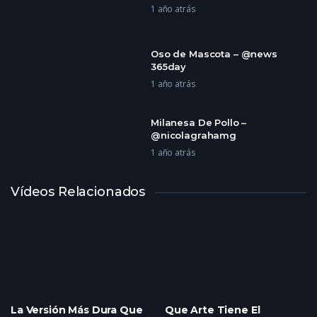
1 año atrás
Oso de Mascota – @news
365day
1 año atrás
Milanesa De Pollo –
@nicolagrahamg
1 año atrás
Vídeos Relacionados
Arepas Con Full Queso –
@aficionadosalacocina
1 año atrás
Loro Imitador – @animales
gracioso
1 año atrás
La Versión Más Dura Que
Que Arte Tiene El