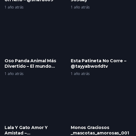
1 año atrás
1 año atrás
Oso Panda Animal Más
Esta Patineta No Corre –
Divertido – El mundo
@tayyabworldtv
asombroso
1 año atrás
1 año atrás
Lala Y Gato Amor Y
Monos Graciosos
Amistad –
_mascotas_amorosas_001