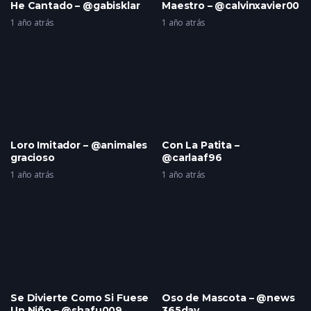
He Cantado – @gabisklar
Maestro – @calvinxavier00
1 año atrás
1 año atrás
Loro Imitador – @animales
Con La Patita –
gracioso
@carlaaf96
1 año atrás
1 año atrás
Se Divierte Como Si Fuese
Oso de Mascota – @news
Un Niño – @shafu009
365day