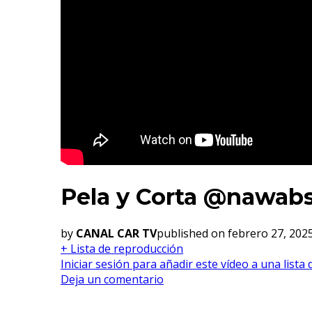
Pela y Corta @nawabsu
by
CANAL CAR TV
published on febrero 27, 202
+ Lista de reproducción
Iniciar sesión para añadir este vídeo a una lista
Deja un comentario