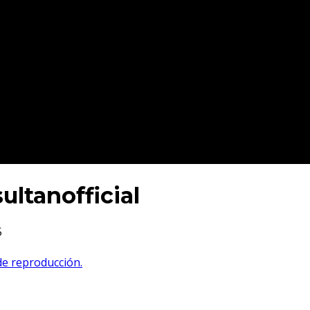
ltanofficial
5
 de reproducción.