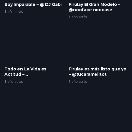
Soy Imparable – @ DJ Gabi
Firulay El Gran Modelo –
@nooface noocase
1 año atrás
1 año atrás
Todo en La Vida es
Firulay es más listo que yo
Actitud –
– @tucaramelitot
@neunhucothe75
1 año atrás
1 año atrás