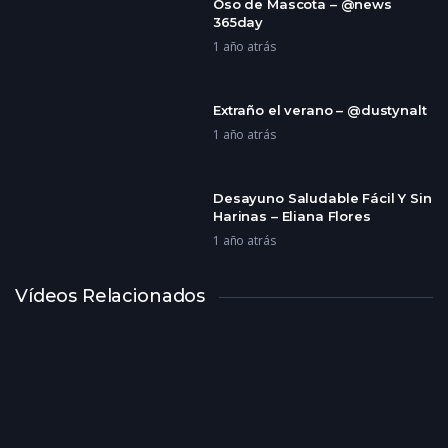
Oso de Mascota – @news
365day
1 año atrás
Extraño el verano – @dustynalt
1 año atrás
Desayuno Saludable Fácil Y Sin
Harinas – Eliana Flores
1 año atrás
Vídeos Relacionados
Ceno Esto 4 Veces A La
Semana – @Cocinargenial
1 año atrás
El Maestro De Ronaldinho –
@canalpremiere
1 año atrás