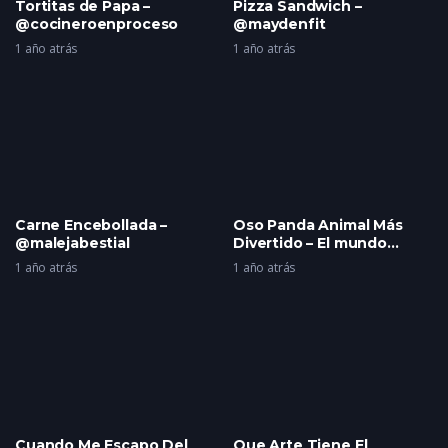
Tortitas de Papa –
Pizza Sandwich –
@cocineroenproceso
@maydenfit
1 año atrás
1 año atrás
Carne Encebollada –
Oso Panda Animal Más
@malejabestial
Divertido – El mundo
asombroso
1 año atrás
1 año atrás
Cuando Me Escapo Del
Que Arte Tiene El