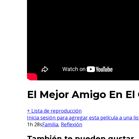
El Mejor Amigo En El 
+ Lista de reproducción
Inicia sesión para agregar esta película a una li
1h 28s
Familia
,
Reflexión
También te pueden gustar