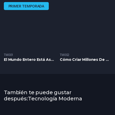
PRIMER TEMPORADA
TM001
TM002
El Mundo Entero Está Asombrado Por Esta Fábrica Procesador De Pollos
Cómo Criar Millones De Cocodrilos Para Obtener Carne Y Piel
También te puede gustar
después:Tecnología Moderna