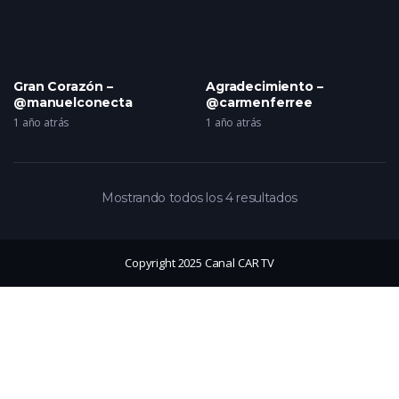
Gran Corazón –
Agradecimiento –
@manuelconecta
@carmenferree
1 año atrás
1 año atrás
Mostrando todos los 4 resultados
Copyright 2025 Canal CAR TV