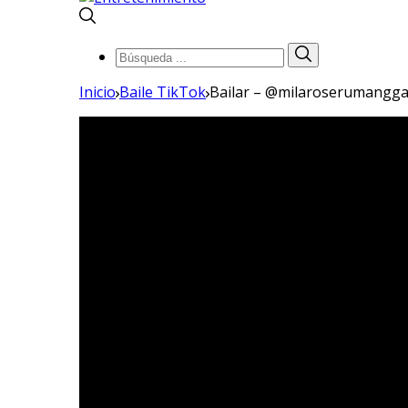
Búsqueda
Búsqueda
de:
Inicio
Baile TikTok
Bailar – @milaroserumangg