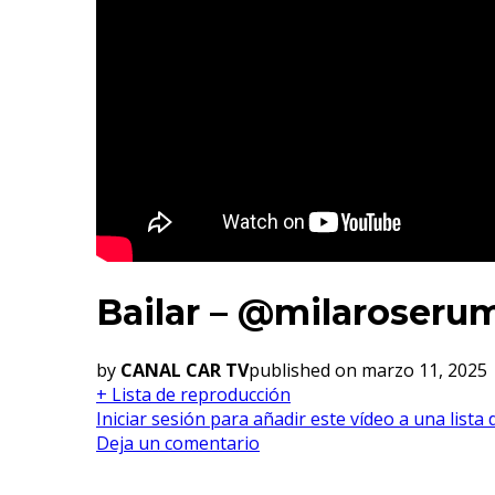
Bailar – @milaroser
by
CANAL CAR TV
published on marzo 11, 2025
+ Lista de reproducción
Iniciar sesión para añadir este vídeo a una lista
Deja un comentario