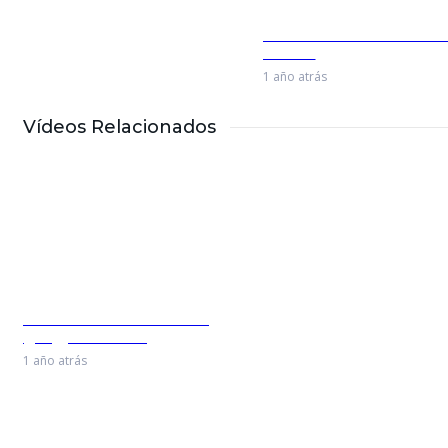
Bebida Loca En La India 
Abroad
1 año atrás
Vídeos Relacionados
Cumpliendo 92 años _
@villamoreno08
6 meses atrás
Como Viajar En tren Gratis
@mondejour
1 año atrás
Esta Patineta No Corre –
@tayyabworldtv
1 año atrás