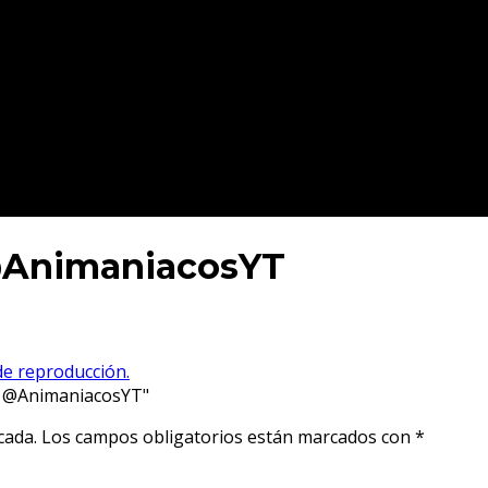
@AnimaniacosYT
 de reproducción.
– @AnimaniacosYT"
cada.
Los campos obligatorios están marcados con
*