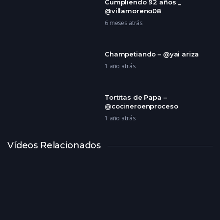
Cumpliendo 92 años _
@villamoreno08
6 meses atrás
Champetiando – @yai ariza
1 año atrás
Tortitas de Papa –
@cocineroenproceso
1 año atrás
Vídeos Relacionados
Mi Lugar Favorito –
@miguelitoPerú
1 año atrás
Como Viajar En tren Gratis –
@mondejour
1 año atrás