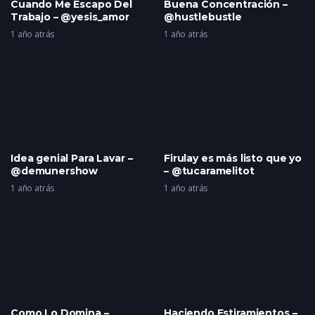
Cuando Me Escapo Del
Buena Concentración –
Trabajo – @yesis_amor
@hustlebustle
1 año atrás
1 año atrás
Idea genial Para Lavar –
Firulay es más listo que yo
@demunershow
– @tucaramelitot
1 año atrás
1 año atrás
Como Lo Domina –
Haciendo Estiramientos –