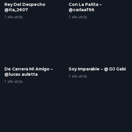
Rey Del Despecho
Con La Patita –
@ita_2607
@carlaaf96
1 año atrás
1 año atrás
De Carrera Mi Amigo –
Soy Imparable – @ DJ Gabi
@lucas auletta
1 año atrás
1 año atrás