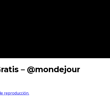
Gratis – @mondejour
 de reproducción.